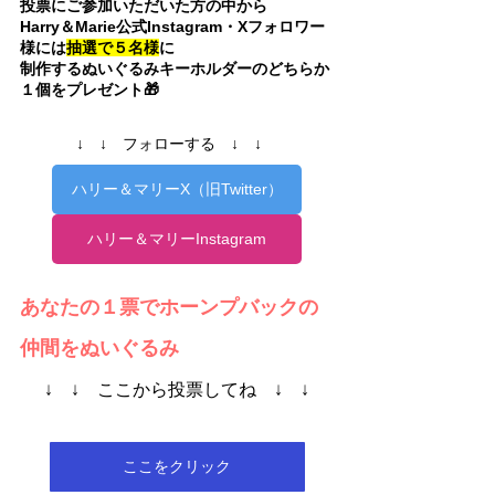
投票にご参加いただいた方の中から
Harry＆Marie公式Instagram・Xフォロワー
様には
抽選で５名様
に
制作するぬいぐるみキーホルダーのどちらか
１個をプレゼント🎁
↓　↓　フォローする　↓　↓　
ハリー＆マリーX（旧Twitter）
ハリー＆マリーInstagram
あなたの１票でホーンプバックの
仲間をぬいぐるみ
↓　↓　ここから投票してね　↓　↓
ここをクリック