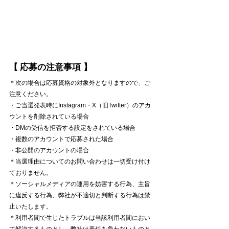
【
応募の注意事項 】
＊次の場合は応募資格の対象外となりますので、ご
注意ください。
・ご当選発表時にInstagram・X（旧Twitter）のアカ
ウントを削除されている場合
・DMの受信を拒否する設定をされている場合
・複数のアカウントで応募された場合
・非公開のアカウントの場合​
＊当選理由についてのお問い合わせは一切受け付け
ておりません。
＊ソーシャルメディアの運用を妨害する行為、主旨
に違反する行為、弊社が不適切と判断する行為は禁
止いたします。
＊利用者間で生じたトラブルは当該利用者間におい
て解決するものとし、弊社は責任を負わないものと