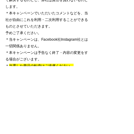
します。
​＊本キャンペーンでいただいたコメントなどを、当
社が自由にこれを利用・二次利用することができる
ものとさせていただきます。
予めご了承ください。
＊当キャンペーンは、Facebook社Instagram社とは
一切関係ありません。
​＊本キャンペーンは予告なく終了・内容の変更をす
る場合がございます。
＊
当選した商品の転売はご遠慮ください。
＊賞品の発送は
日本国内
に限ります。
ハリマリ
キャラクター
プレゼント
プレゼントキャンペーン
ぬいぐるみ
人気投票
SNSプレゼントキャンペーン