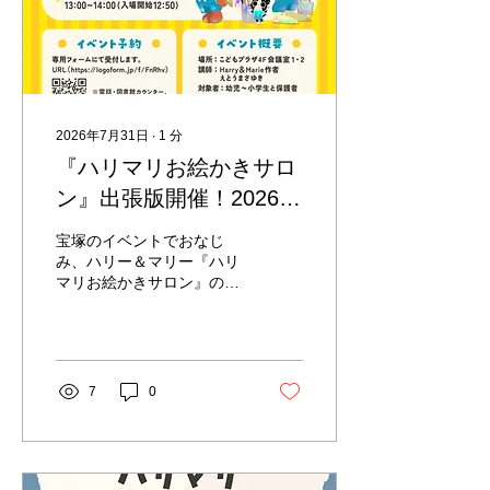
2026年7月31日
∙
1
分
『ハリマリお絵かきサロ
ン』出張版開催！2026年
8月30日 江東区立こども
宝塚のイベントでおなじ
プラザ図書館【参加無
み、ハリー＆マリー『ハリ
マリお絵かきサロン』の出
料】
張版が、江東区こどもプラ
ザ/江東区立こどもプラザ図
書館で2026年8月30日
（日）に開催されます。 対
象者は幼児〜小学生と保護
7
0
者の方です。 持ち物は絵を
描く道具であれば何でも
OK！手ぶらでの参加も大
歓迎です♪ 講師はハリー＆