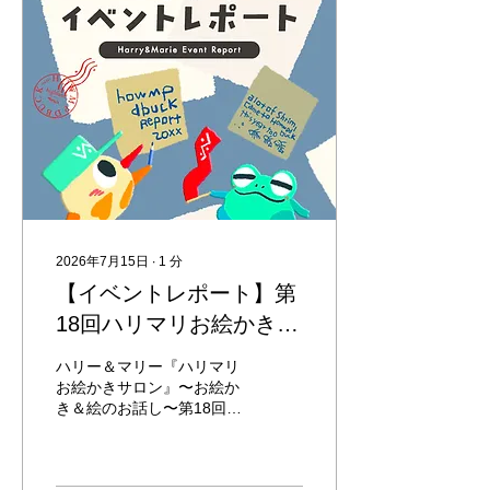
マリー作者・えとうまさゆ
きが担当します。 過去に開
催した「ハリマリおえかき
サロン」の様子はこちらの
記事でもご覧いただけま
す。 大人や子供どなたでも
参加料金は無料で、定員は
24名様で事前申込制となっ
ています。 お申し込みは8
月16日（日）9:00より開始
で、専用フォーム
（https://logoform.jp/f/FnRhv
）からお申し込みくださ
2026年7月15日
∙
1
分
い。 夏休み最後の思い出作
【イベントレポート】第
りに、ぜひお気軽にご参加
ください✨ 『ハリマリお絵
18回ハリマリお絵かきサ
かきサロン』開催情報 開催
ロンを開催しました
日時 2026年8月30日（日）
ハリー＆マリー『ハリマリ
開催場所 江東区こどもプラ
お絵かきサロン』〜お絵か
ザ/江東区立こどもプラザ図
き＆絵のお話し〜第18回目
書館 開催時間 13:00〜
が、宝塚市立文化芸術セン
14:00まで（入場開始
ター/アトリエで2026年6月
12:50） 定員数 大人子供24
27日（土）に開催されまし
名様 参加料金 無料 持ち物