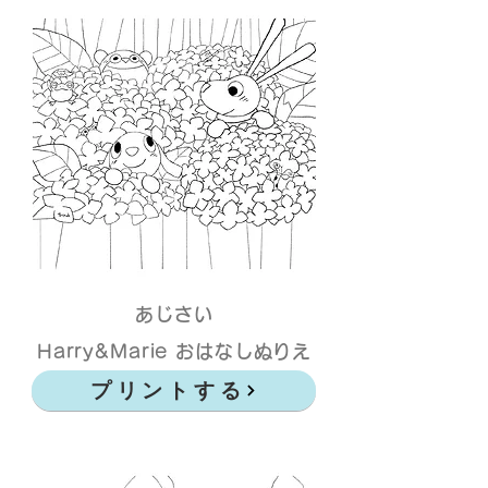
あじさい
Harry&Marie おはなしぬりえ
プリントする