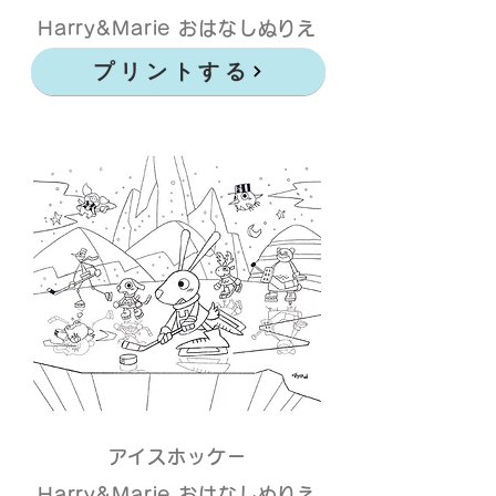
Harry&Marie おはなしぬりえ
プリントする
アイスホッケー
Harry&Marie おはなしぬりえ