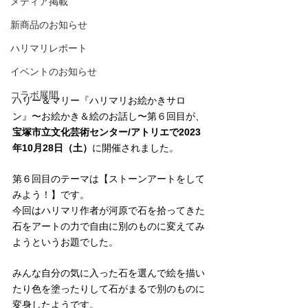
メディア掲載
新商品のお知らせ
ハリマリレポート
イベントのお知らせ
コラボ展開
ハリー＆マリー『ハリマリお絵かきサロ
ン』〜お絵かき＆絵のお話し〜第６回目が、
宝塚市立文化芸術センター/アトリエで2023
年10月28日（土）
に開催されました。
第６回目のテーマは【ストーンアートをして
みよう！】です。
今回はハリマリ作者が河原で石を拾ってきた
石をアートの力で自由に別のものに変えてみ
ようというお題でした。
みんな自分の気に入った石を選んで絵を描い
たり色を塗ったりして石がまるで別のものに
変身したようです。