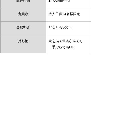
開催時間
14:00開催予定
定員数
大人子供14名様限定
参加料金
どなたも500円
持ち物
絵を描く道具なんでも
（手ぶらでもOK）