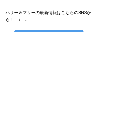
ハリー＆マリーの最新情報はこちらのSNSか
ら！　↓　↓
ハリー＆マリーX（旧Twitter）
ハリー＆マリーInstagram
Harry＆Marie
ハリー＆マリー
ハリマリ
アート
art
イベント
宝塚
サロン
2023年
ハリマリお絵かきサロン
ハリマリレポート