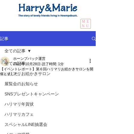
ME
NU
記事
全ての記事
ホーンプバック運営
全ての記事
2023年10月28日
読了時間: 1分
【イベントレポート】第６回ハリマリお絵かきサロンを開
ハリマリお絵かきサロン
催しました。
展覧会のお知らせ
SNSプレゼントキャンペーン
ハリマリ年賀状
ハリマリカフェ
スペシャルLINE抽選会