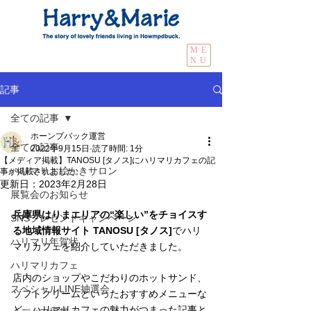
ME
NU
記事
全ての記事
ホーンプバック運営
全ての記事
2022年9月15日
読了時間: 1分
【メディア掲載】TANOSU [タノス]にハリマリカフェの記
ハリマリお絵かきサロン
事が掲載されました。
更新日：
2023年2月28日
展覧会のお知らせ
兵庫県はりまエリアの“楽しい”をチョイスす
SNSプレゼントキャンペーン
る地域情報サイト TANOSU [タノス]
でハリ
ハリマリ年賀状
マリカフェを紹介していただきました。
ハリマリカフェ
店内のショップやこだわりのホットサンド、
スペシャルLINE抽選会
ソフトクリームといったおすすめメニューな
ど、ハリマリカフェの魅力がつまった記事と