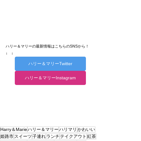
ハリー＆マリーの最新情報はこちらのSNSから！　
↓　↓
ハリー＆マリーTwitter
ハリー＆マリーInstagram
Harry＆Marie
ハリー＆マリー
ハリマリ
かわいい
姫路市
スイーツ
子連れ
ランチ
テイクアウト
紅茶