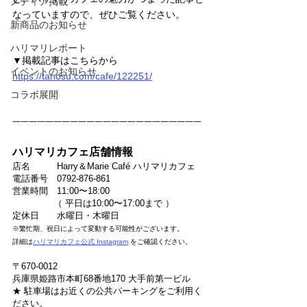
メディア掲載
なっていますので、ぜひご覧ください。
新商品のお知らせ
ハリマリレポート
▼掲載記事はこちらから
イベントのお知らせ
https://tanosu.com/cafe/122251/
コラボ展開
一一一一一一一一一一一一一一一一一一一一一一一
ハリマリカフェ店舗情報
店名　　　Harry＆Marie Café ハリマリカフェ
電話番号　0792-876-861
営業時間　11:00〜18:00
　　　　  （ 平日は10:00〜17:00まで ）
定休日　　水曜日・木曜日 　　　　　
※繁忙期、祝日によって変動する可能性がございます。
詳細は
ハリマリカフェ公式 Instagram
をご確認ください。
〒670-0012
兵庫県姫路市本町68番地170 大手前第一ビル
★ 駐車場はお近くの公共パーキングをご利用く
ださい。