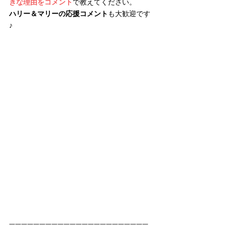
きな理由をコメント
で教えてください。
ハリー＆マリーの応援コメント
も大歓迎です
♪
一一一一一一一一一一一一一一一一一一一一一一一