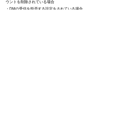
ウントを削除されている場合
・DMの受信を拒否する設定をされている場合
・複数のアカウントで応募された場合
・非公開のアカウントの場合​
＊当選理由についてのお問い合わせは一切受け付け
ておりません。
＊ソーシャルメディアの運用を妨害する行為、主旨
に違反する行為、弊社が不適切と判断する行為は禁
止いたします。
＊利用者間で生じたトラブルは当該利用者間におい
て解決するものとし、弊社は責任を負わないものと
します。
​＊本キャンペーンでいただいたコメントなどを、当
社が自由にこれを利用・二次利用することができる
ものとさせていただきます。
予めご了承ください。
＊当キャンペーンは、Facebook社Instagram社とは
一切関係ありません。
​＊本キャンペーンは予告なく終了・内容の変更をす
る場合がございます。
＊
当選した商品の転売はご遠慮ください。