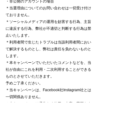
・非公開のアカウントの場合​
＊当選理由についてのお問い合わせは一切受け付け
ておりません。
＊ソーシャルメディアの運用を妨害する行為、主旨
に違反する行為、弊社が不適切と判断する行為は禁
止いたします。
＊利用者間で生じたトラブルは当該利用者間におい
て解決するものとし、弊社は責任を負わないものと
します。
​＊本キャンペーンでいただいたコメントなどを、当
社が自由にこれを利用・二次利用することができる
ものとさせていただきます。
予めご了承ください。
＊当キャンペーンは、Facebook社Instagram社とは
一切関係ありません。
​＊本キャンペーンは予告なく終了・内容の変更をす
る場合がございます。
＊賞品の発送は
日本国内
に限ります。
Harry＆Marie
ハリー＆マリー
ハリマリ
かわいい