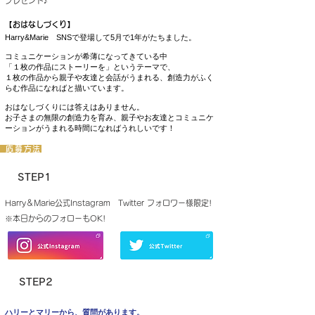
プレゼント♪
【おはなしづくり】
Harry&Marie SNSで登場して5月で1年がたちました。
コミュニケーションが希薄になってきている中
「１枚の作品にストーリーを」というテーマで、
１枚の作品から親子や友達と会話がうまれる、創造力がふく
らむ作品になればと描いています。
おはなしづくりには答えはありません。
​お子さまの無限の創造力を育み、親子やお友達とコミュニケ
ーションがうまれる時間になればうれしいです！
​
応募方法
​STEP1
Harry＆Marie公式
Instagram Twitter フォロワー様限定!
​※本日からのフォローもOK!
​STEP2
ハリーとマリーから、質問があります。