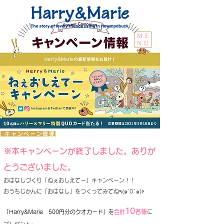
ME
NU
​
キャンペーン概要
※本キャンペーンが終了しました。ありが
とうございました。
おはなしづくり「ねぇおしえてー」キャンペーン！！
おうちじかんに「おはなし」をつくってみてね٩(๑´0`๑)۶
10
名様
「Harry&Marie 500円分のクオカード」を
合計
に