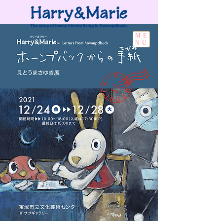
ME
NU