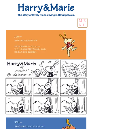
ME
NU