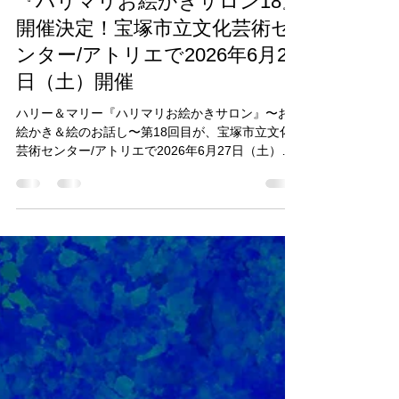
ホーンプバック運営
5月27日
読了時間: 2分
『ハリマリお絵かきサロン18』
開催決定！宝塚市立文化芸術セ
ンター/アトリエで2026年6月27
日（土）開催
ハリー＆マリー『ハリマリお絵かきサロン』〜お
絵かき＆絵のお話し〜第18回目が、宝塚市立文化
芸術センター/アトリエで2026年6月27日（土）に
開催されます。 絵のことに興味のある人ない人、
老若男女どなたでもOK！ 持ち物は絵を描く道具な
んでも、手ぶらでも参加可能です♪ 過去のハリマリ
サロンの様子もこちらの記事でご覧いただけま
す。 大人や子供どなたでも参加料金は500円、定
員は14名様限定で募集しています。 ※当日参加も
可能ですが定員を超えるお申込みがあった場合に
は予約の方優先と致します。 素敵な思い出作りに
ぜひご参加ください✨ 『ハリマリお絵かきサロ