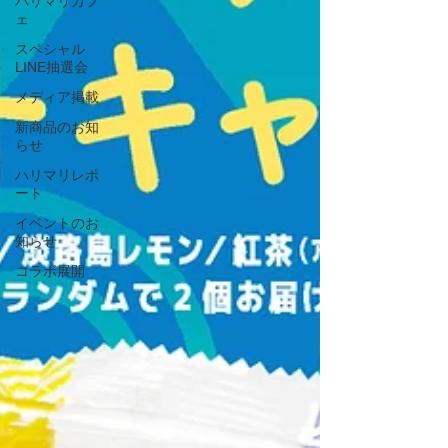
ハリマリカフ
ェ
スペシャル
LINE抽選会
メディア掲載
新商品のお知
らせ
ハリマリレポ
ート
イベントのお
知らせ
コラボ展開