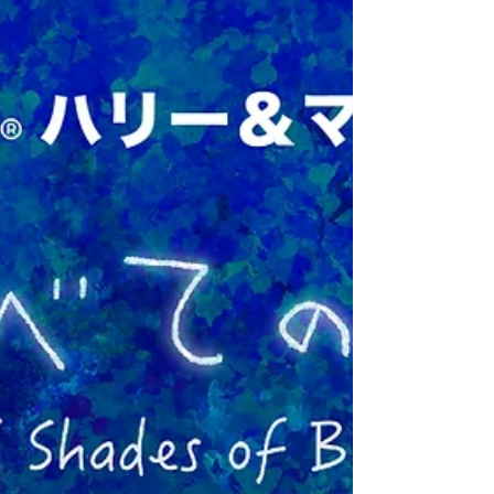
ン』〜お絵かき＆絵のお話し〜開催情報 開催日時
2026年6月27日（土） 開催場所 宝塚市立文化芸術
センター/アトリエ 開催時間 14:00開催予定 定員数
大人子供14名様限定 参加料金 どなたも500円 持ち
物 絵を描く道具なんでも（手ぶらでもOK） 『ハ
リマリお絵かきサロン』〜お絵かき＆絵のお話
し〜についてのお問合せはこちら
info@howmpdbuck.com 【ご来場のお客様へのお
知らせ