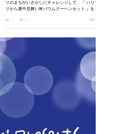
【 キャンペーン概要 】 キャンペーン詳細 ハリマ
リのまちがいさがしにチャレンジして、『 ハリマ
リから暑中見舞い🌺バウムクーヘンセット 』を
GETしよう！ 『 ハリマリから暑中見舞い🌺バウム
クーヘンセット 』は合計10名様にプレゼント致し
ます♪ 景品詳細 梅雨と共に夏の日差しが本格的に
なってきました。暑い日が続くので水分補給を忘
れずご自愛ください🍉👒 今月はハリマリから暑中
見舞い🌺バウムクーヘンセットプレゼントキャン
ペーンを開催中！ 淡路島ばぁむ様のこだわりの淡
路島産素材を使用したバームクーヘン【プレーン/
淡路島レモン/紅茶（アールグレイ）の中からラン
ダムで2個】と夏らしいひまわりのハリマリステッ
カーのセットをプレゼント致します🎁💕 ぜひキャ
ンペーンに参加してみてください✨ 淡路島ばぁむ
は、ハリマリカフェでも販売しております。 7月
18日（土）〜20日（月）の3日間は、ハリマリカフ
ェ4周年イベントを開催いたします✨ お近くにお越
しの際は、ぜひお気軽にお立ち寄りください。 一
一一一一一一一一一一一一一一一一一一一一一一