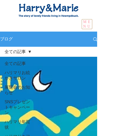
ME
NU
ブログ
全ての記事
全ての記事
ハリマリお絵
かきサロン
展覧会のお知
らせ
SNSプレゼン
トキャンペー
ン
ハリマリ年賀
状